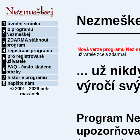
Nezmeškej
1
úvodní stránka
o programu
2
Nezmeškej
ZDARMA stáhnout
3
program
Nová verze programu Nezmeš
4
registrace programu
uživatele zcela zdarma!
pro registrované
5
uživatele
... už ni
FAQ - často kladené
6
otázky
7
historie programu
výročí sv
8
napište nám
© 2001 - 2026
petr
mazánek
Program Ne
upozorňovat