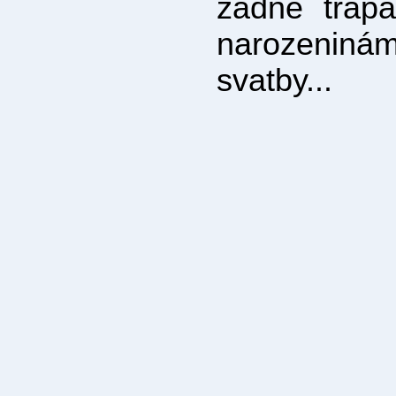
žádné trap
narozeniná
svatby...