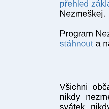
přehled zákl
Nezmeškej.
Program Nez
stáhnout
a na
Všichni obč
nikdy nezm
svátek, nik