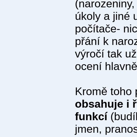
(narozeniny, 
úkoly a jiné
počítače- ni
přání k naro
výročí tak u
ocení hlavně 
Kromě toho
obsahuje i 
funkcí
(budí
jmen, pranost