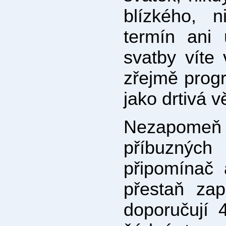
blízkého, n
termín ani 
svatby víte
zřejmě prog
jako drtivá v
Nezapome
příbuznýc
připomínač
přestaň za
doporučují 