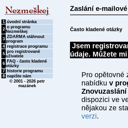
Zaslání e-mailové
1
úvodní stránka
o programu
Často kladené otázky
2
Nezmeškej
ZDARMA stáhnout
3
program
Jsem registrovan
4
registrace programu
pro registrované
údaje
. Můžete mi
5
uživatele
FAQ - často kladené
6
otázky
7
historie programu
Pro opětovné 
8
napište nám
© 2001 - 2026
petr
nabídku
v pro
mazánek
Znovuzaslání 
dispozici ve v
nějakou ze sta
verzi
.