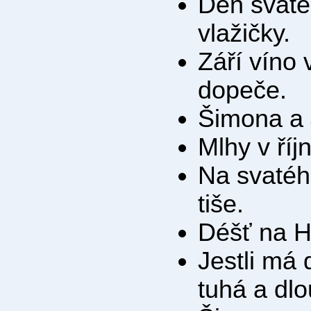
Den svaté
vlažičky.
Září víno 
dopeče.
Šimona a 
Mlhy v říj
Na svatéh
tiše.
Déšť na H
Jestli má
tuhá a dl