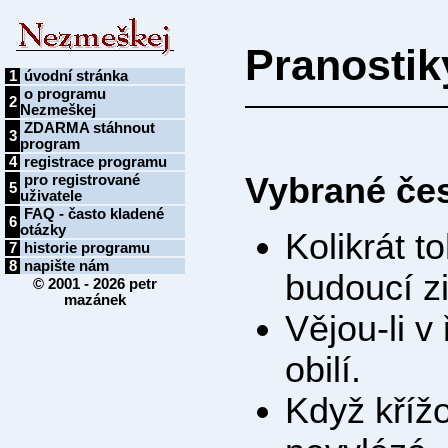
Pranostiky
1
úvodní stránka
o programu
2
Nezmeškej
ZDARMA stáhnout
3
program
4
registrace programu
Vybrané če
pro registrované
5
uživatele
FAQ - často kladené
6
otázky
Kolikrát t
7
historie programu
8
napište nám
budoucí z
© 2001 - 2026
petr
mazánek
Vějou-li v
obilí.
Když křížo