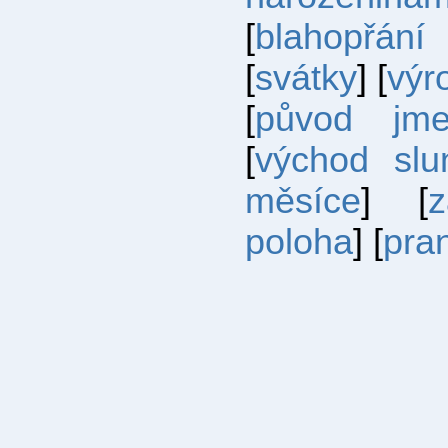
[
blahopřání
[
svátky
] [
výr
[
původ jm
[
východ slu
měsíce
] [
poloha
] [
pra