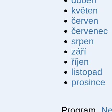
duben
květen
červen
červenec
srpen
září
říjen
listopad
prosince
Program
Ne