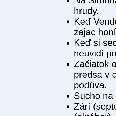
Na Šimona
hrudy.
Keď Vende
zajac honí
Keď si sed
neuvidí p
Začiatok 
predsa v d
podúva.
Sucho na 
Zárí (sept