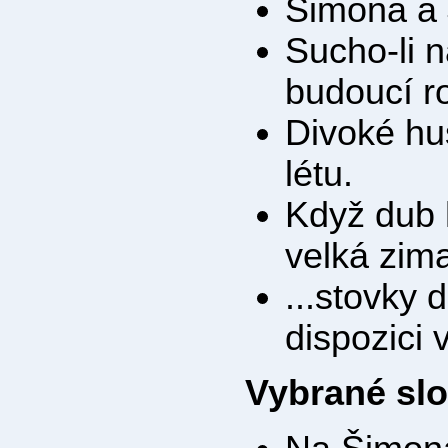
Šimona a 
Sucho-li 
budoucí r
Divoké hu
létu.
Když dub 
velká zim
...stovky 
dispozici
Vybrané sl