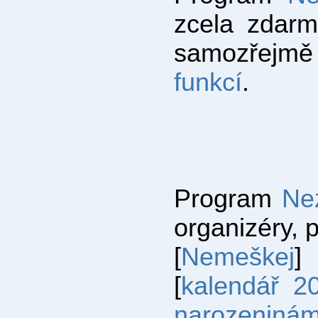
zcela zdar
samozřej
funkcí
.
Program
Ne
organizéry, 
[
Nemeškej
]
[
kalendář 2
narozeniná