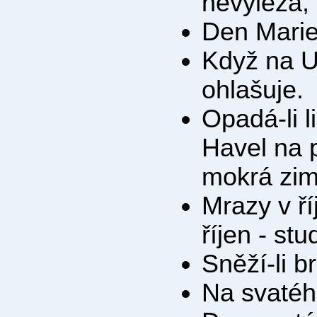
nevylézá,
Den Marie
Když na U
ohlašuje.
Opadá-li li
Havel na p
mokrá zim
Mrazy v ří
říjen - st
Sněží-li b
Na svatého