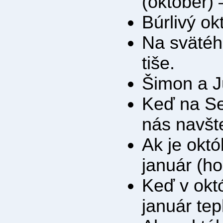
(október) 
Búrlivý ok
Na svätéh
tiše.
Šimon a J
Keď na Se
nás navšt
Ak je okt
január (h
Keď v okt
január tep