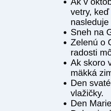
Ak v októb
vetry, keď
nasleduje
Sneh na G
Zelenú o 
radosti mô
Ak skoro 
mäkká zi
Den svaté
vlažičky.
Den Marie