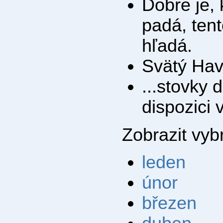
Dobre je, 
padá, ten
hľadá.
Svätý Have
...stovky 
dispozici
Zobrazit vy
leden
únor
březen