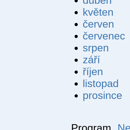
duben
květen
červen
červenec
srpen
září
říjen
listopad
prosince
Program
Ne