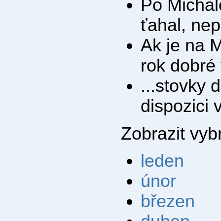
Po Michale
ťahal, nep
Ak je na 
rok dobré 
...stovky 
dispozici
Zobrazit vy
leden
únor
březen