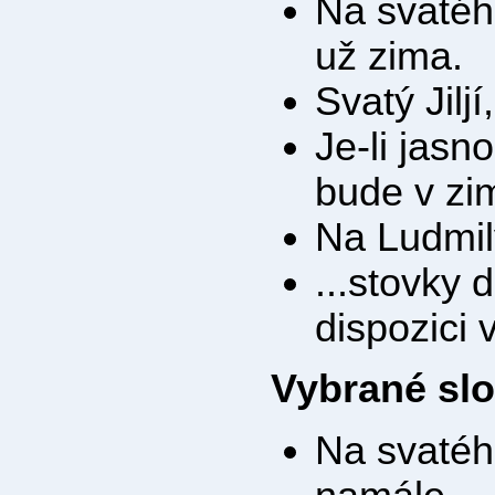
Na svatéh
už zima.
Svatý Jiljí
Je-li jasn
bude v zi
Na Ludmily
...stovky 
dispozici
Vybrané sl
Na svatého