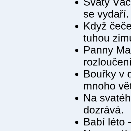
Svatý Václ
se vydaří.
Když čeče
tuhou zim
Panny Mar
rozloučení
Bouřky v d
mnoho vět
Na svatéh
dozrává.
Babí léto 