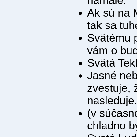
namále.
Ak sú na M
tak sa tuh
Svätému p
vám o bud
Svätá Tekl
Jasné neb
zvestuje,
nasleduje
(v súčasn
chladno b