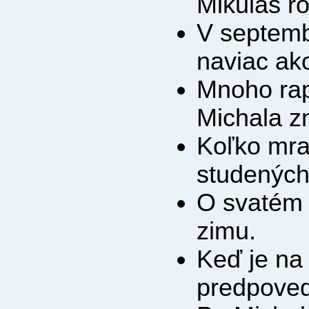
Mikuláš r
V septembr
naviac ako
Mnoho rap
Michala z
Koľko mra
studených
O svatém 
zimu.
Keď je na
predpoved