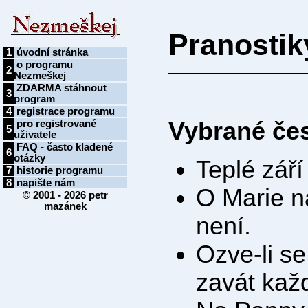
Pranostik
1
úvodní stránka
o programu
2
Nezmeškej
ZDARMA stáhnout
3
program
4
registrace programu
Vybrané če
pro registrované
5
uživatele
FAQ - často kladené
6
otázky
Teplé září
7
historie programu
8
napište nám
O Marie na
© 2001 - 2026
petr
mazánek
není.
Ozve-li se
zavát kaž