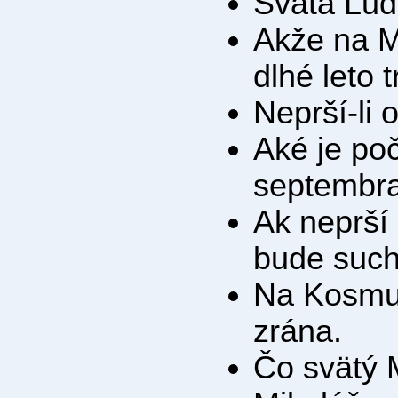
Svatá Lud
Akže na M
dlhé leto 
Neprší-li 
Aké je po
septembra
Ak neprší
bude such
Na Kosmu
zrána.
Čo svätý M