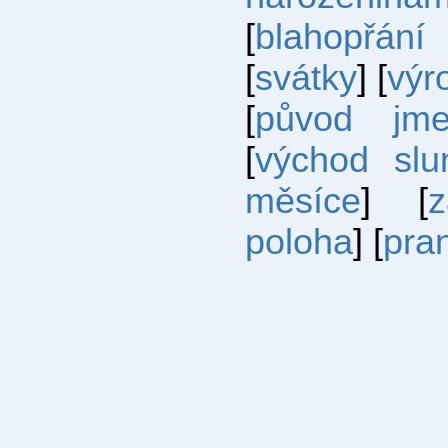
[
blahopřání
[
svátky
] [
výr
[
původ jm
[
východ slu
měsíce
] [
poloha
] [
pra